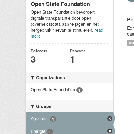
Open State Foundation
Open State Foundation bevordert
digitale transparantie door open
Pr
(overheids)data aan te jagen en het
Een
hergebruik hiervan te stimuleren.
read
dat
more
Goo
Followers
Datasets
3
1
Organizations
Open State Foundation
1
Groups
Agrarisch
1
Energie
1