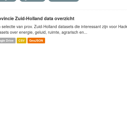
ovincie Zuid-Holland data overzicht
 selectie van prov. Zuid-Holland datasets die interessant zijn voor Hacki
asets over energie, geluid, ruimte, agrarisch en...
gle Drive
CSV
GeoJSON