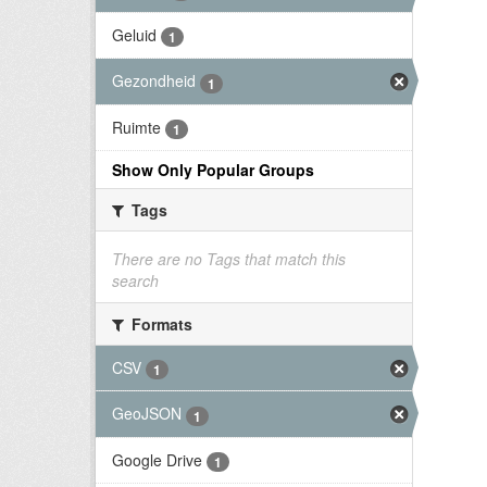
Geluid
1
Gezondheid
1
Ruimte
1
Show Only Popular Groups
Tags
There are no Tags that match this
search
Formats
CSV
1
GeoJSON
1
Google Drive
1