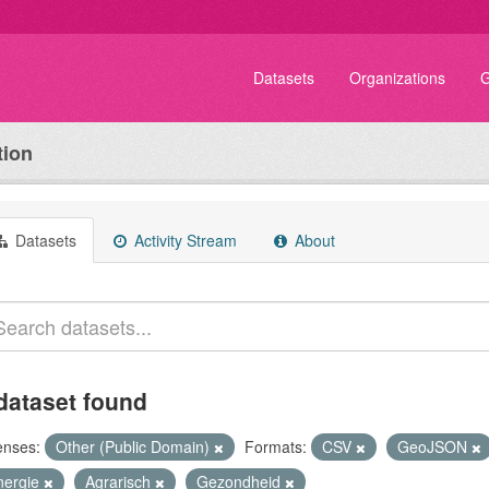
Datasets
Organizations
G
tion
Datasets
Activity Stream
About
dataset found
enses:
Other (Public Domain)
Formats:
CSV
GeoJSON
nergie
Agrarisch
Gezondheid