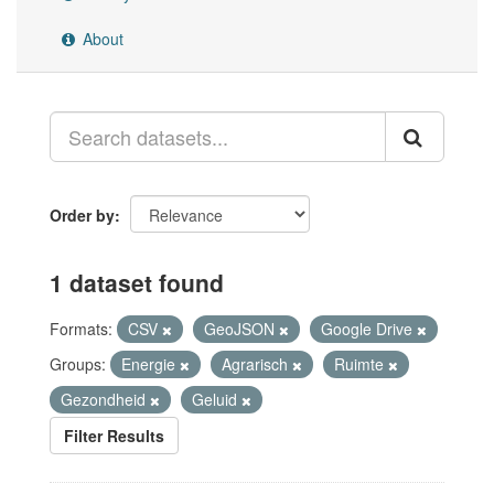
About
Order by
1 dataset found
Formats:
CSV
GeoJSON
Google Drive
Groups:
Energie
Agrarisch
Ruimte
Gezondheid
Geluid
Filter Results