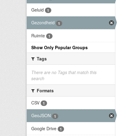
Geluid
1
Gezondheid
1
Ruimte
1
Show Only Popular Groups
Tags
There are no Tags that match this
search
Formats
CSV
1
GeoJSON
1
Google Drive
1