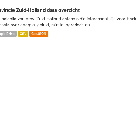
ovincie Zuid-Holland data overzicht
 selectie van prov. Zuid-Holland datasets die interessant zijn voor Hacki
asets over energie, geluid, ruimte, agrarisch en...
gle Drive
CSV
GeoJSON