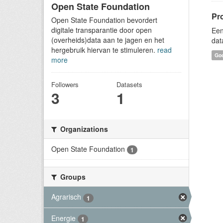
Open State Foundation
Pr
Open State Foundation bevordert
digitale transparantie door open
Een
(overheids)data aan te jagen en het
dat
hergebruik hiervan te stimuleren.
read
Goo
more
Followers
Datasets
3
1
Organizations
Open State Foundation
1
Groups
Agrarisch
1
Energie
1