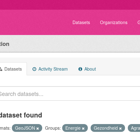
Datasets
Organizations
G
tion
Datasets
Activity Stream
About
dataset found
mats:
GeoJSON
Groups:
Energie
Gezondheid
Agra