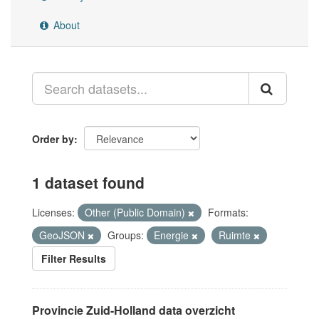
About
Order by
1 dataset found
Licenses:
Other (Public Domain)
Formats:
GeoJSON
Groups:
Energie
Ruimte
Filter Results
Provincie Zuid-Holland data overzicht