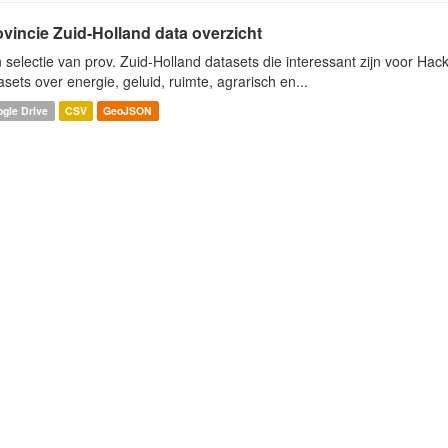
ovincie Zuid-Holland data overzicht
 selectie van prov. Zuid-Holland datasets die interessant zijn voor Hacki
asets over energie, geluid, ruimte, agrarisch en...
gle Drive
CSV
GeoJSON