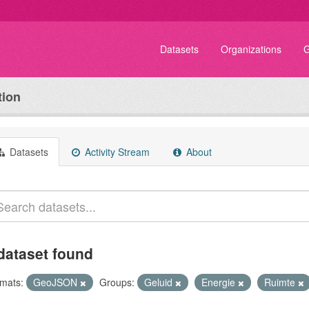
Datasets
Organizations
G
tion
Datasets
Activity Stream
About
dataset found
mats:
GeoJSON
Groups:
Geluid
Energie
Ruimte