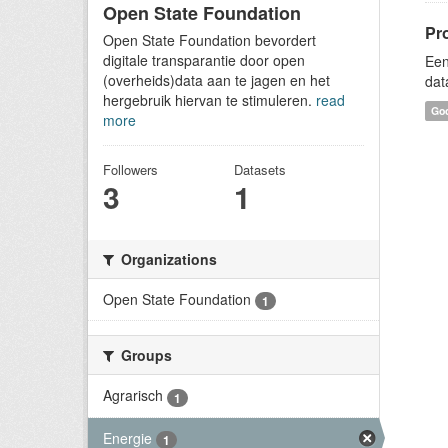
Open State Foundation
Pr
Open State Foundation bevordert
digitale transparantie door open
Een
(overheids)data aan te jagen en het
dat
hergebruik hiervan te stimuleren.
read
Goo
more
Followers
Datasets
3
1
Organizations
Open State Foundation
1
Groups
Agrarisch
1
Energie
1