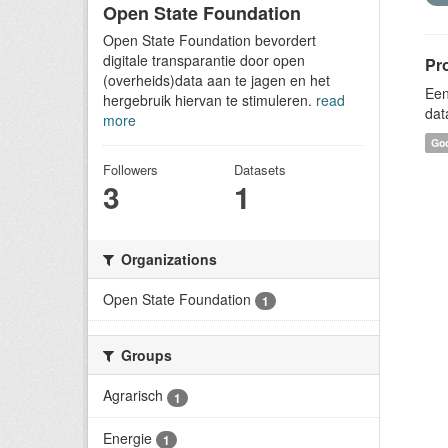
Open State Foundation
Open State Foundation bevordert
digitale transparantie door open
Pr
(overheids)data aan te jagen en het
Een
hergebruik hiervan te stimuleren.
read
dat
more
Goo
Followers
Datasets
3
1
Organizations
Open State Foundation
1
Groups
Agrarisch
1
Energie
1