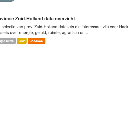
ovincie Zuid-Holland data overzicht
 selectie van prov. Zuid-Holland datasets die interessant zijn voor Hacki
asets over energie, geluid, ruimte, agrarisch en...
gle Drive
CSV
GeoJSON