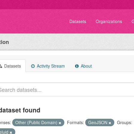
Datasets
Organizations
G
tion
Datasets
Activity Stream
About
dataset found
enses:
Other (Public Domain)
Formats:
GeoJSON
Groups:
eluid