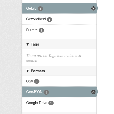
Geluid
1
Gezondheid
1
Ruimte
1
Tags
There are no Tags that match this
search
Formats
CSV
1
GeoJSON
1
Google Drive
1