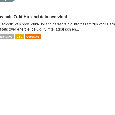
ovincie Zuid-Holland data overzicht
 selectie van prov. Zuid-Holland datasets die interessant zijn voor Hacki
asets over energie, geluid, ruimte, agrarisch en...
gle Drive
CSV
GeoJSON