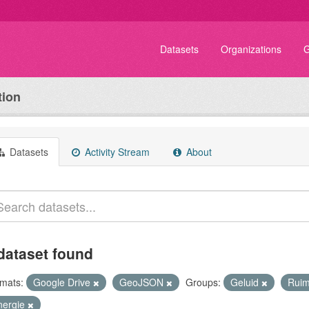
Datasets
Organizations
G
tion
Datasets
Activity Stream
About
dataset found
mats:
Google Drive
GeoJSON
Groups:
Geluid
Rui
nergie