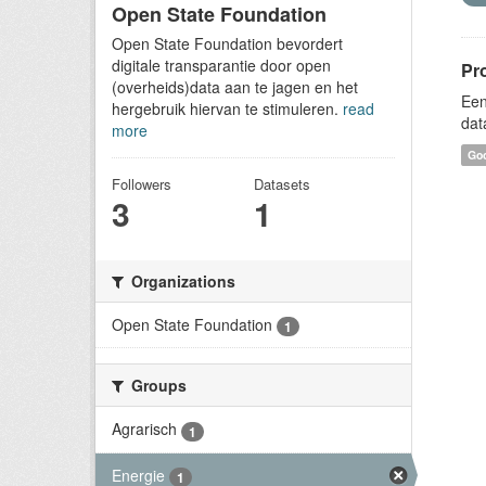
Open State Foundation
Open State Foundation bevordert
digitale transparantie door open
Pr
(overheids)data aan te jagen en het
Een
hergebruik hiervan te stimuleren.
read
dat
more
Goo
Followers
Datasets
3
1
Organizations
Open State Foundation
1
Groups
Agrarisch
1
Energie
1