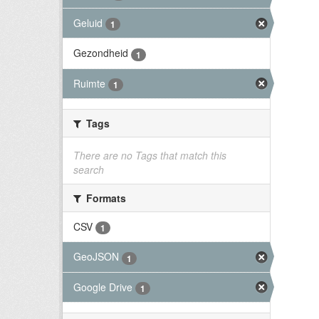
Geluid
1
Gezondheid
1
Ruimte
1
Tags
There are no Tags that match this
search
Formats
CSV
1
GeoJSON
1
Google Drive
1