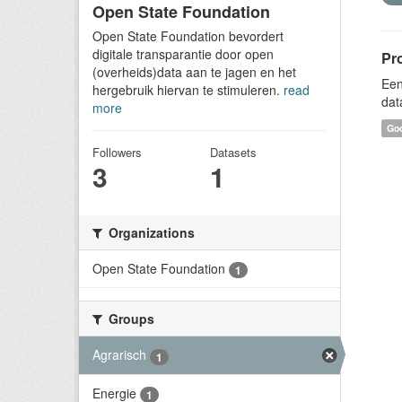
Open State Foundation
Open State Foundation bevordert
digitale transparantie door open
Pr
(overheids)data aan te jagen en het
Een
hergebruik hiervan te stimuleren.
read
dat
more
Goo
Followers
Datasets
3
1
Organizations
Open State Foundation
1
Groups
Agrarisch
1
Energie
1