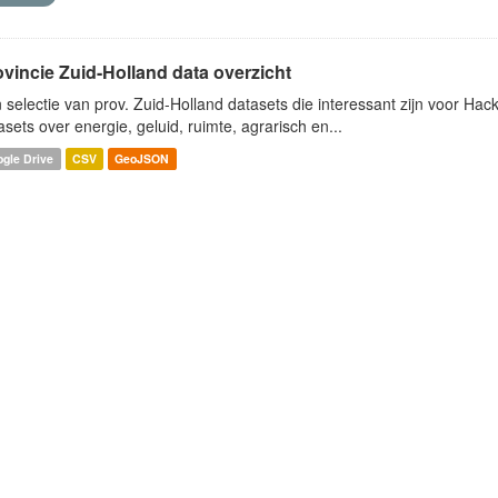
ovincie Zuid-Holland data overzicht
 selectie van prov. Zuid-Holland datasets die interessant zijn voor Hacki
asets over energie, geluid, ruimte, agrarisch en...
gle Drive
CSV
GeoJSON