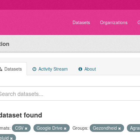
Datasets
Organizations
G
tion
Datasets
Activity Stream
About
dataset found
mats:
CSV
Google Drive
Groups:
Gezondheid
Agra
eluid