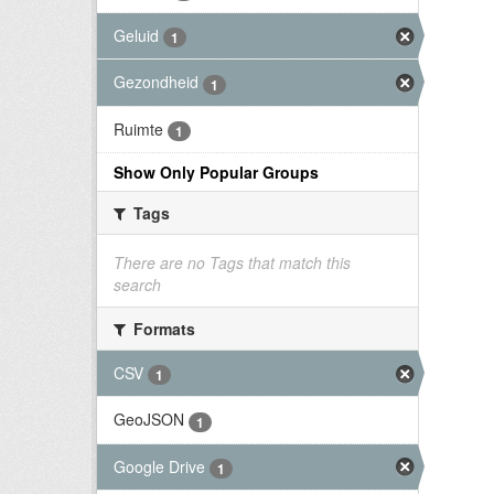
Geluid
1
Gezondheid
1
Ruimte
1
Show Only Popular Groups
Tags
There are no Tags that match this
search
Formats
CSV
1
GeoJSON
1
Google Drive
1