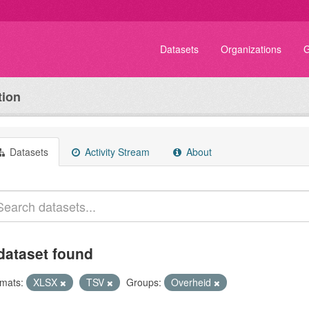
Datasets
Organizations
G
tion
Datasets
Activity Stream
About
dataset found
mats:
XLSX
TSV
Groups:
Overheid