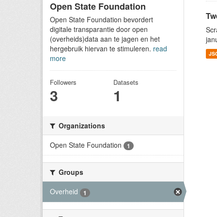
Open State Foundation
Tw
Open State Foundation bevordert
digitale transparantie door open
Scr
(overheids)data aan te jagen en het
jan
hergebruik hiervan te stimuleren.
read
JS
more
Followers
Datasets
3
1
Organizations
Open State Foundation
1
Groups
Overheid
1