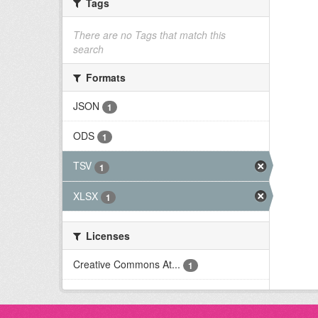
Tags
There are no Tags that match this
search
Formats
JSON
1
ODS
1
TSV
1
XLSX
1
Licenses
Creative Commons At...
1