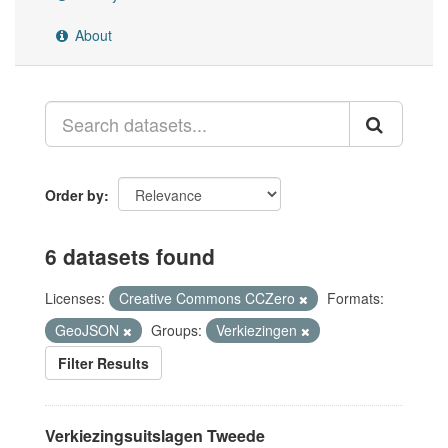
About
Order by
6 datasets found
Licenses:
Creative Commons CCZero
Formats:
GeoJSON
Groups:
Verkiezingen
Filter Results
Verkiezingsuitslagen Tweede