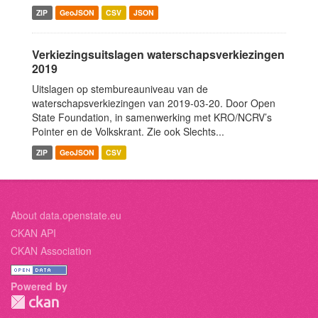
ZIP
GeoJSON
CSV
JSON
Verkiezingsuitslagen waterschapsverkiezingen
2019
Uitslagen op stembureauniveau van de
waterschapsverkiezingen van 2019-03-20. Door Open
State Foundation, in samenwerking met KRO/NCRV’s
Pointer en de Volkskrant. Zie ook Slechts...
ZIP
GeoJSON
CSV
About data.openstate.eu
CKAN API
CKAN Association
Powered by