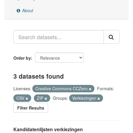
About
Order by
3 datasets found
Licenses:
Creative Commons CCZero
Formats:
CSV
ZIP
Groups:
Verkiezingen
Filter Results
Kandidatenlijsten verkiezingen