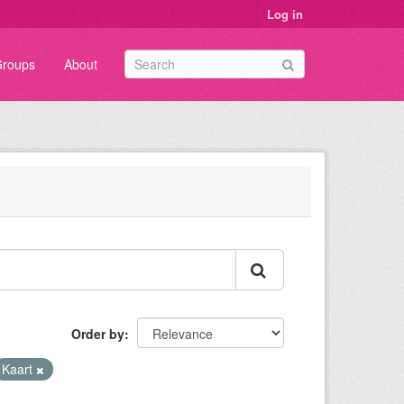
Log in
roups
About
Order by
Kaart