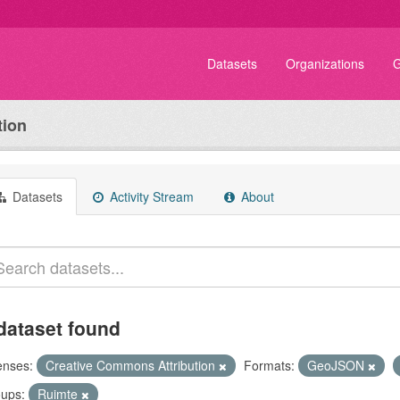
Datasets
Organizations
G
tion
Datasets
Activity Stream
About
dataset found
enses:
Creative Commons Attribution
Formats:
GeoJSON
ups:
Ruimte