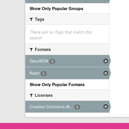
Show Only Popular Groups
Tags
There are no Tags that match this
search
Formats
GeoJSON
1
Kaart
1
Show Only Popular Formats
Licenses
Creative Commons At...
1