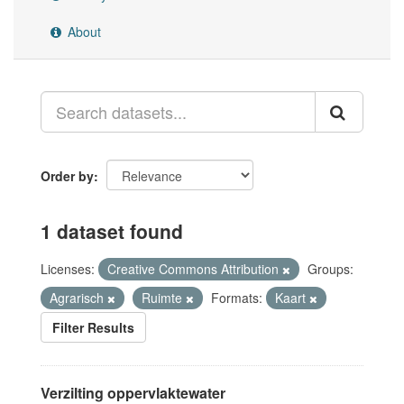
About
Order by
1 dataset found
Licenses:
Creative Commons Attribution
Groups:
Agrarisch
Ruimte
Formats:
Kaart
Filter Results
Verzilting oppervlaktewater