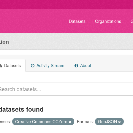
Datasets
Organizations
G
tion
Datasets
Activity Stream
About
datasets found
enses:
Creative Commons CCZero
Formats:
GeoJSON