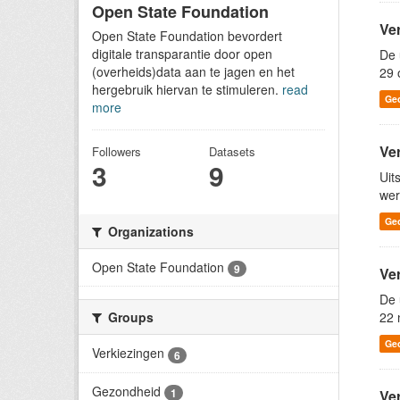
Open State Foundation
Ve
Open State Foundation bevordert
digitale transparantie door open
De 
(overheids)data aan te jagen en het
29 
hergebruik hiervan te stimuleren.
read
Ge
more
Ve
Followers
Datasets
3
9
Uit
wer
Ge
Organizations
Open State Foundation
9
Ve
De 
22 
Groups
Ge
Verkiezingen
6
Gezondheid
1
Ve