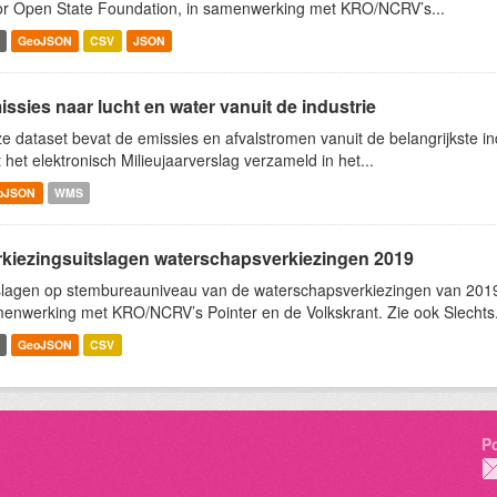
r Open State Foundation, in samenwerking met KRO/NCRV’s...
GeoJSON
CSV
JSON
ssies naar lucht en water vanuit de industrie
e dataset bevat de emissies en afvalstromen vanuit de belangrijkste ind
 het elektronisch Milieujaarverslag verzameld in het...
oJSON
WMS
rkiezingsuitslagen waterschapsverkiezingen 2019
slagen op stembureauniveau van de waterschapsverkiezingen van 2019
enwerking met KRO/NCRV’s Pointer en de Volkskrant. Zie ook Slechts.
GeoJSON
CSV
P