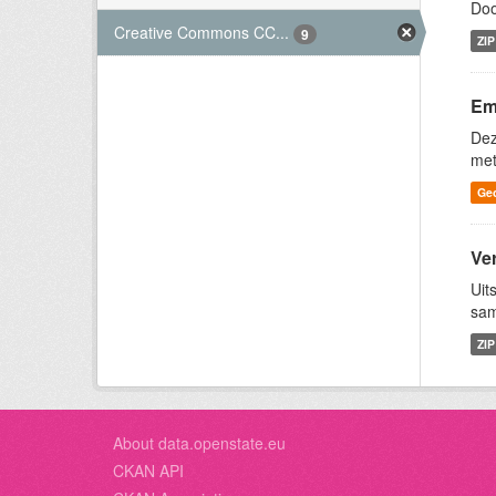
Doo
Creative Commons CC...
9
ZIP
Emi
Dez
met
Ge
Ve
Uit
sam
ZIP
About data.openstate.eu
CKAN API