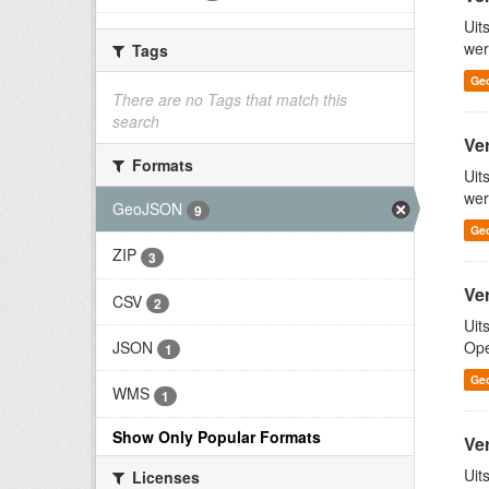
Uit
wer
Tags
Ge
There are no Tags that match this
search
Ve
Formats
Uit
wer
GeoJSON
9
Ge
ZIP
3
Ve
CSV
2
Uit
JSON
Ope
1
Ge
WMS
1
Show Only Popular Formats
Ve
Uit
Licenses