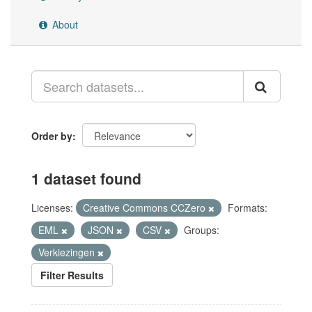
About
Order by
1 dataset found
Licenses:
Creative Commons CCZero
Formats:
EML
JSON
CSV
Groups:
Verkiezingen
Filter Results