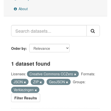
About
Order by
1 dataset found
Licenses:
Creative Commons CCZero
Formats:
JSON
ZIP
GeoJSON
Groups:
Verkiezingen
Filter Results