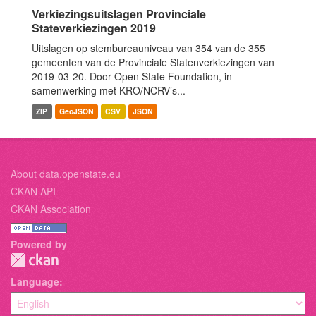
Verkiezingsuitslagen Provinciale
Stateverkiezingen 2019
Uitslagen op stembureauniveau van 354 van de 355
gemeenten van de Provinciale Statenverkiezingen van
2019-03-20. Door Open State Foundation, in
samenwerking met KRO/NCRV’s...
ZIP
GeoJSON
CSV
JSON
About data.openstate.eu
CKAN API
CKAN Association
Powered by
Language