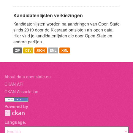
Kandidatenlijsten verkiezingen
Kandidatenlijsten worden na aandringen van Open State
sinds 2019 door de Kiesraad ontsloten als open data.
Hier vind je kandidatenlijsten die door Open State en
andere partijen...
ZIP
CSV
JSON
EML
XML
About data.openstate.eu
CKAN API
CKAN Association
Powered by
Language