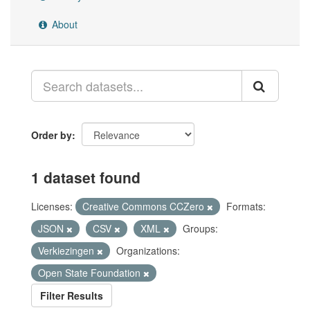
About
Order by
1 dataset found
Licenses:
Creative Commons CCZero
Formats:
JSON
CSV
XML
Groups:
Verkiezingen
Organizations:
Open State Foundation
Filter Results