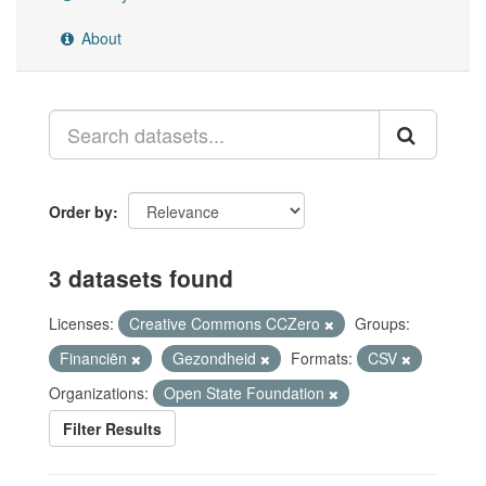
About
Order by
3 datasets found
Licenses:
Creative Commons CCZero
Groups:
Financiën
Gezondheid
Formats:
CSV
Organizations:
Open State Foundation
Filter Results