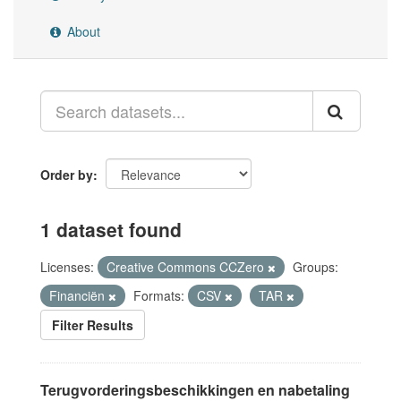
About
Order by
1 dataset found
Licenses:
Creative Commons CCZero
Groups:
Financiën
Formats:
CSV
TAR
Filter Results
Terugvorderingsbeschikkingen en nabetaling