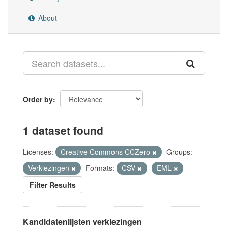
About
Order by
1 dataset found
Licenses:
Creative Commons CCZero
Groups:
Verkiezingen
Formats:
CSV
EML
Filter Results
Kandidatenlijsten verkiezingen