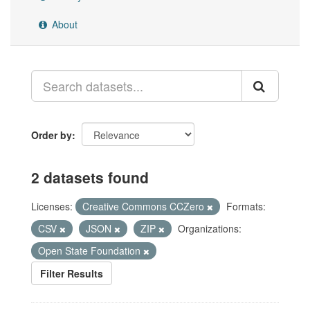
About
Order by
2 datasets found
Licenses:
Creative Commons CCZero
Formats:
CSV
JSON
ZIP
Organizations:
Open State Foundation
Filter Results