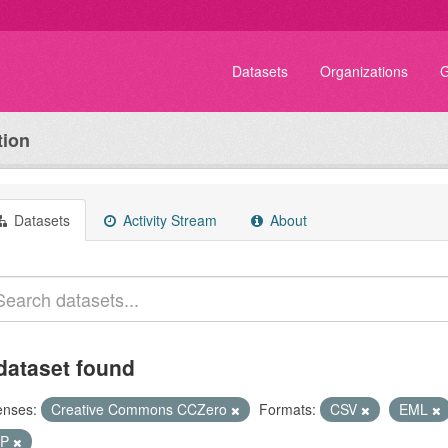
Datasets
Organizations
G
tion
Datasets
Activity Stream
About
dataset found
enses:
Creative Commons CCZero
Formats:
CSV
EML
IP