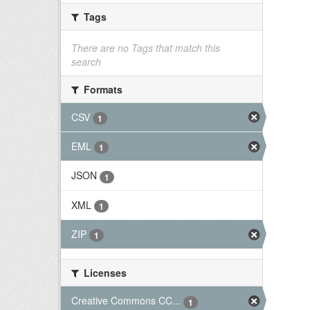
Tags
There are no Tags that match this
search
Formats
CSV
1
EML
1
JSON
1
XML
1
ZIP
1
Licenses
Creative Commons CC...
1