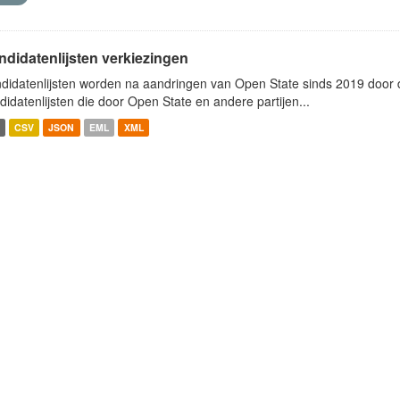
ndidatenlijsten verkiezingen
didatenlijsten worden na aandringen van Open State sinds 2019 door de
didatenlijsten die door Open State en andere partijen...
CSV
JSON
EML
XML