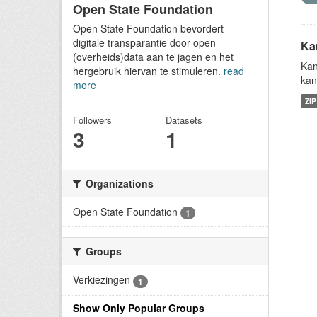
Open State Foundation
Open State Foundation bevordert
digitale transparantie door open
Ka
(overheids)data aan te jagen en het
Kan
hergebruik hiervan te stimuleren.
read
kan
more
ZIP
Followers
Datasets
3
1
Organizations
Open State Foundation
1
Groups
Verkiezingen
1
Show Only Popular Groups