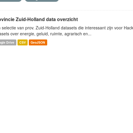
ovincie Zuid-Holland data overzicht
 selectie van prov. Zuid-Holland datasets die interessant zijn voor Hacki
asets over energie, geluid, ruimte, agrarisch en...
gle Drive
CSV
GeoJSON