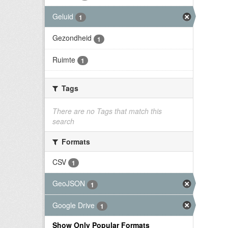
Geluid
1
Gezondheid
1
Ruimte
1
Tags
There are no Tags that match this
search
Formats
CSV
1
GeoJSON
1
Google Drive
1
Show Only Popular Formats