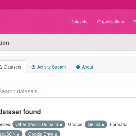
Datasets
Organizations
G
tion
Datasets
Activity Stream
About
dataset found
enses:
Other (Public Domain)
Groups:
Geluid
Formats:
eoJSON
Google Drive