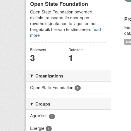
Open State Foundation
Open State Foundation bevordert
digitale transparantie door open
Pr
(overheids)data aan te jagen en het
Een
hergebruik hiervan te stimuleren.
read
dat
more
Goo
Followers
Datasets
3
1
Organizations
Open State Foundation
1
Groups
Agrarisch
1
Energie
1