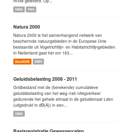
RIVM geleverd. Op...
WMS
PNG
Natura 2000
Natura 2000 is het samenhangend netwerk van
beschermde natuurgebieden in de Europese Unie
bestaande uit Vogelrichtlijn- en Habitatrichtlijngebieden.
In Nederland gaat het om 163...
GeoJSON
WMS
Geluidsbelasting 2008 - 2011
Gridbestand met de (berekende) cumulatieve
geluidsbelasting van het weg-/rail-/vliegverkeer
gedurende het gehele etmaal in de geluidsmaat Lden
(uitgedrukt in dB(A)) in een...
WMS
Basisregistratie Gewaspercelen