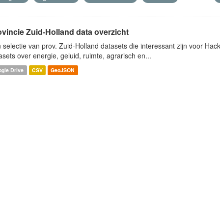
ovincie Zuid-Holland data overzicht
 selectie van prov. Zuid-Holland datasets die interessant zijn voor Hacki
asets over energie, geluid, ruimte, agrarisch en...
gle Drive
CSV
GeoJSON