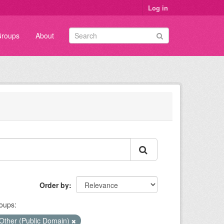
Log in
roups
About
Order by
oups:
Other (Public Domain)