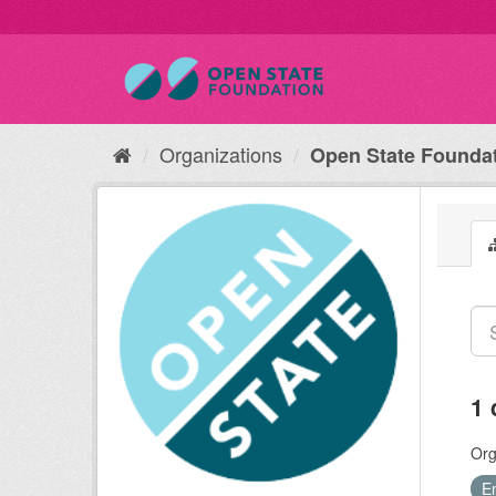
Organizations
Open State Founda
1 
Org
E