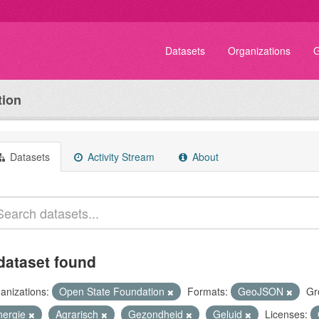
Datasets
Organizations
G
tion
Datasets
Activity Stream
About
dataset found
anizations:
Open State Foundation
Formats:
GeoJSON
Gr
nergie
Agrarisch
Gezondheid
Geluid
Licenses: