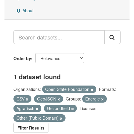
About
Order by
1 dataset found
Organizations:
Open State Foundation
Formats:
CSV
GeoJSON
Groups:
Energie
Agrarisch
Gezondheid
Licenses:
Other (Public Domain)
Filter Results