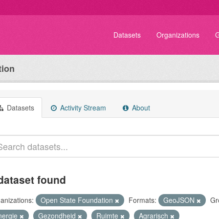
Datasets
Organizations
G
tion
Datasets
Activity Stream
About
dataset found
anizations:
Open State Foundation
Formats:
GeoJSON
Gr
nergie
Gezondheid
Ruimte
Agrarisch