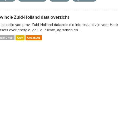
ovincie Zuid-Holland data overzicht
 selectie van prov. Zuid-Holland datasets die interessant zijn voor Hacki
asets over energie, geluid, ruimte, agrarisch en...
gle Drive
CSV
GeoJSON