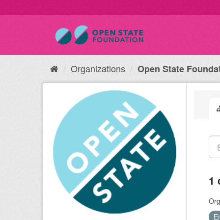
Organizations
Open State Founda
1 
Org
E