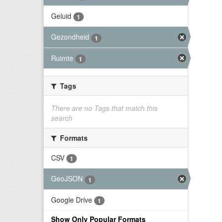
Geluid
1
Gezondheid
1
Ruimte
1
Tags
There are no Tags that match this
search
Formats
CSV
1
GeoJSON
1
Google Drive
1
Show Only Popular Formats