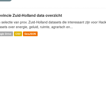
ovincie Zuid-Holland data overzicht
 selectie van prov. Zuid-Holland datasets die interessant zijn voor Hacki
asets over energie, geluid, ruimte, agrarisch en...
gle Drive
CSV
GeoJSON