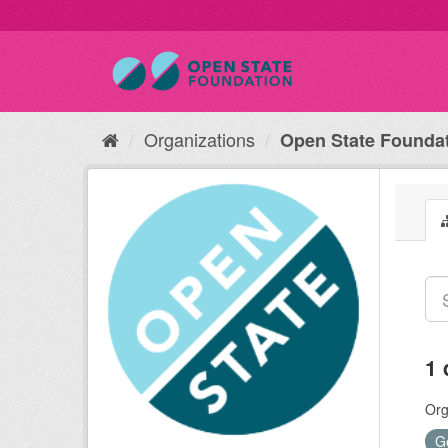
Organizations
Open State Founda
1 
Org
G