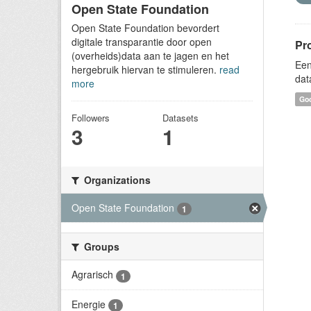
Open State Foundation
Open State Foundation bevordert
digitale transparantie door open
Pr
(overheids)data aan te jagen en het
Een
hergebruik hiervan te stimuleren.
read
dat
more
Goo
Followers
Datasets
3
1
Organizations
Open State Foundation
1
Groups
Agrarisch
1
Energie
1