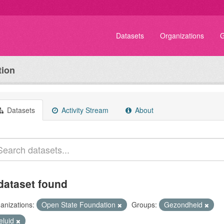
Datasets
Organizations
G
tion
Datasets
Activity Stream
About
dataset found
anizations:
Open State Foundation
Groups:
Gezondheid
eluid