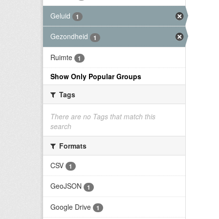
Geluid
1
Gezondheid
1
Ruimte
1
Show Only Popular Groups
Tags
There are no Tags that match this
search
Formats
CSV
1
GeoJSON
1
Google Drive
1