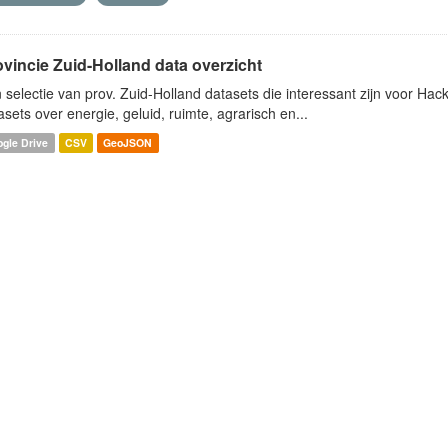
ovincie Zuid-Holland data overzicht
 selectie van prov. Zuid-Holland datasets die interessant zijn voor Hacki
asets over energie, geluid, ruimte, agrarisch en...
gle Drive
CSV
GeoJSON