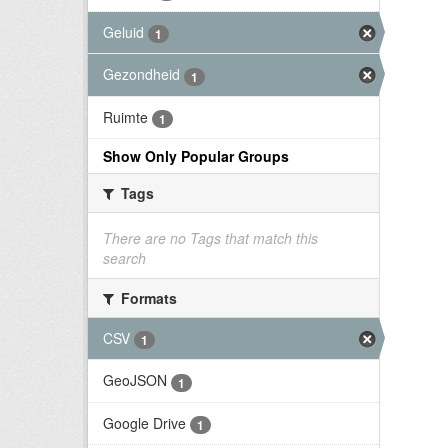
Geluid
1
Gezondheid
1
Ruimte
1
Show Only Popular Groups
Tags
There are no Tags that match this
search
Formats
CSV
1
GeoJSON
1
Google Drive
1