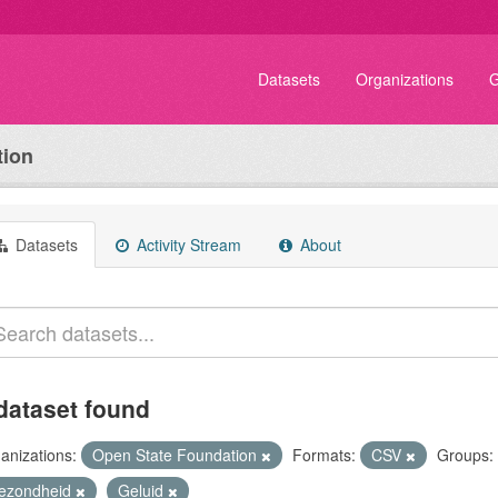
Datasets
Organizations
G
tion
Datasets
Activity Stream
About
dataset found
anizations:
Open State Foundation
Formats:
CSV
Groups:
ezondheid
Geluid