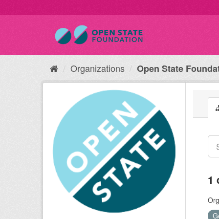
Organizations
Open State Founda
1 
Org
G