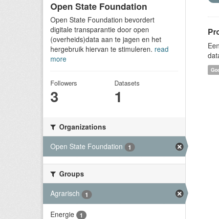
Open State Foundation
Open State Foundation bevordert
digitale transparantie door open
Pr
(overheids)data aan te jagen en het
Een
hergebruik hiervan te stimuleren.
read
dat
more
Goo
Followers
Datasets
3
1
Organizations
Open State Foundation
1
Groups
Agrarisch
1
Energie
1