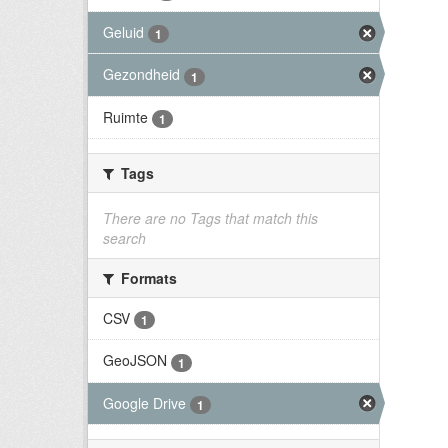
Geluid
1
Gezondheid
1
Ruimte
1
Tags
There are no Tags that match this
search
Formats
CSV
1
GeoJSON
1
Google Drive
1