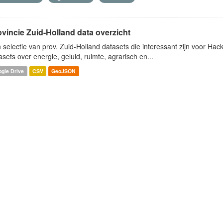
ovincie Zuid-Holland data overzicht
 selectie van prov. Zuid-Holland datasets die interessant zijn voor Hacki
asets over energie, geluid, ruimte, agrarisch en...
gle Drive
CSV
GeoJSON