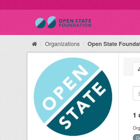
Organizations
Open State Founda
1 
Org
G