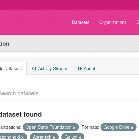
Datasets
Organizations
G
tion
Datasets
Activity Stream
About
dataset found
anizations:
Open State Foundation
Formats:
Google Drive
ezondheid
Agrarisch
Geluid