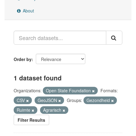
About
Order by
1 dataset found
Organizations:
Open State Foundation
Formats:
CSV
GeoJSON
Groups:
Gezondheid
Ruimte
Agrarisch
Filter Results