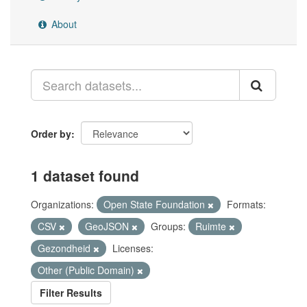
About
Order by
1 dataset found
Organizations:
Open State Foundation
Formats:
CSV
GeoJSON
Groups:
Ruimte
Gezondheid
Licenses:
Other (Public Domain)
Filter Results