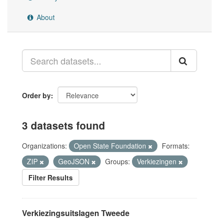
About
Order by
3 datasets found
Organizations:
Open State Foundation
Formats:
ZIP
GeoJSON
Groups:
Verkiezingen
Filter Results
Verkiezingsuitslagen Tweede