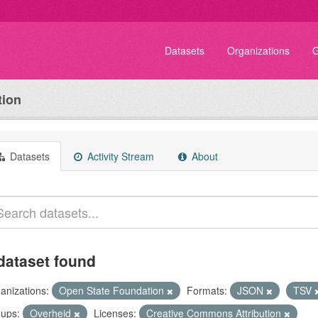
Datasets
Organizations
G
tion
Datasets
Activity Stream
About
dataset found
anizations:
Open State Foundation
Formats:
JSON
TSV
ups:
Overheid
Licenses:
Creative Commons Attribution