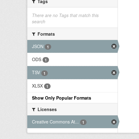
Tags
There are no Tags that match this
search
Formats
JSON
1
ODS
1
TSV
1
XLSX
1
Show Only Popular Formats
Licenses
Creative Commons At...
1