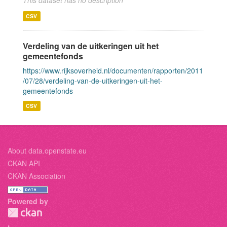
This dataset has no description
CSV
Verdeling van de uitkeringen uit het
gemeentefonds
https://www.rijksoverheid.nl/documenten/rapporten/2011
/07/28/verdeling-van-de-uitkeringen-uit-het-
gemeentefonds
CSV
About data.openstate.eu
CKAN API
CKAN Association
Powered by