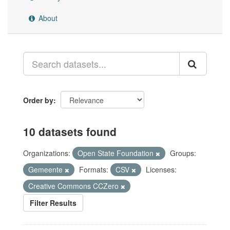
About
Order by
10 datasets found
Organizations:
Open State Foundation
Groups:
Gemeente
Formats:
CSV
Licenses:
Creative Commons CCZero
Filter Results