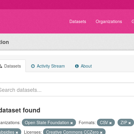
Datasets
Organizations
G
tion
Datasets
Activity Stream
About
dataset found
anizations:
Open State Foundation
Formats:
CSV
ZIP
ubsidies
Licenses:
Creative Commons CCZero