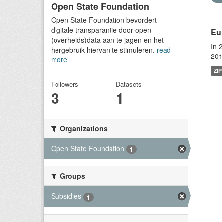
Open State Foundation
Open State Foundation bevordert
digitale transparantie door open
Eu
(overheids)data aan te jagen en het
In 
hergebruik hiervan te stimuleren.
read
201
more
ZIP
Followers
Datasets
3
1
Organizations
Open State Foundation
1
Groups
Subsidies
1