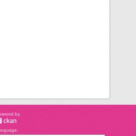
owered by
anguage