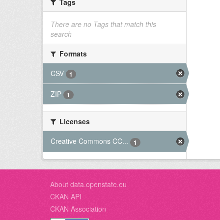
Tags
There are no Tags that match this
search
Formats
CSV
1
ZIP
1
Licenses
Creative Commons CC...
1
About data.openstate.eu
CKAN API
CKAN Association