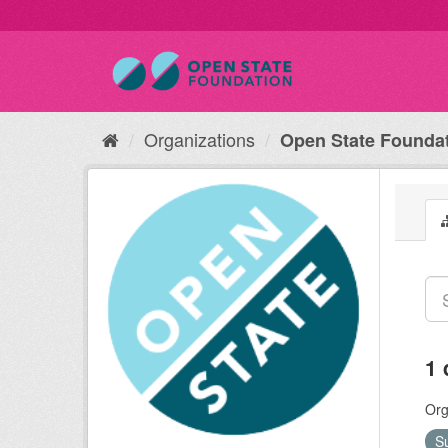
Organizations
Open State Founda
1 
Org
S