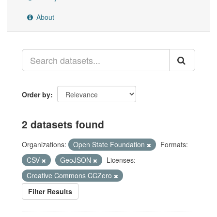
About
Order by
2 datasets found
Organizations:
Open State Foundation
Formats:
CSV
GeoJSON
Licenses:
Creative Commons CCZero
Filter Results