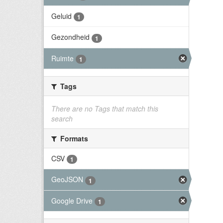
Geluid
1
Gezondheid
1
Ruimte
1
Tags
There are no Tags that match this
search
Formats
CSV
1
GeoJSON
1
Google Drive
1