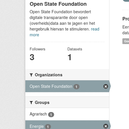
Open State Foundation
Open State Foundation bevordert
digitale transparantie door open
Pr
(overheids)data aan te jagen en het
Een
hergebruik hiervan te stimuleren.
read
dat
more
Goo
Followers
Datasets
3
1
Organizations
Open State Foundation
1
Groups
Agrarisch
1
Energie
1