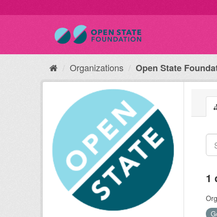
Organizations
Open State Founda
1 
Org
G