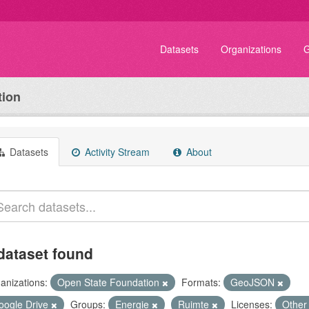
Datasets
Organizations
G
tion
Datasets
Activity Stream
About
dataset found
anizations:
Open State Foundation
Formats:
GeoJSON
oogle Drive
Groups:
Energie
Ruimte
Licenses:
Other