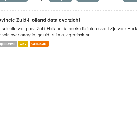
ovincie Zuid-Holland data overzicht
 selectie van prov. Zuid-Holland datasets die interessant zijn voor Hacki
asets over energie, geluid, ruimte, agrarisch en...
gle Drive
CSV
GeoJSON