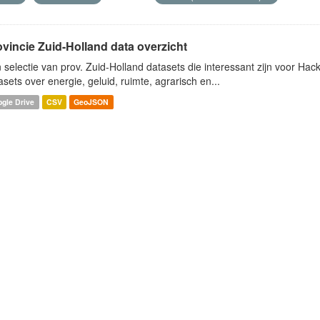
ovincie Zuid-Holland data overzicht
 selectie van prov. Zuid-Holland datasets die interessant zijn voor Hacki
asets over energie, geluid, ruimte, agrarisch en...
gle Drive
CSV
GeoJSON