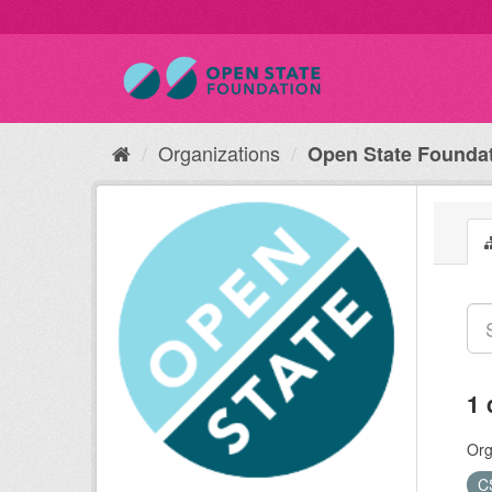
Organizations
Open State Founda
1 
Org
C