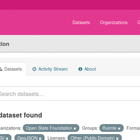
Datasets
Organizations
G
tion
Datasets
Activity Stream
About
dataset found
anizations:
Open State Foundation
Groups:
Ruimte
Format
SV
GeoJSON
Licenses:
Other (Public Domain)