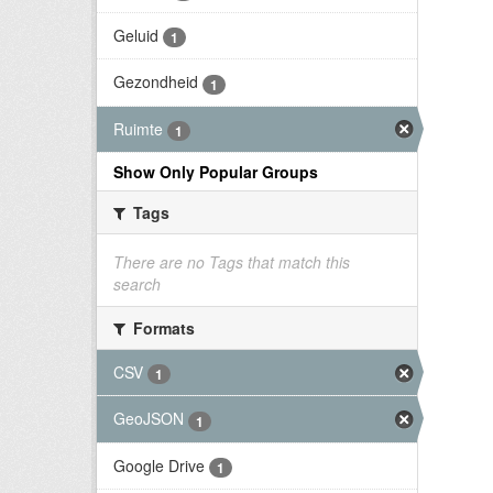
Geluid
1
Gezondheid
1
Ruimte
1
Show Only Popular Groups
Tags
There are no Tags that match this
search
Formats
CSV
1
GeoJSON
1
Google Drive
1