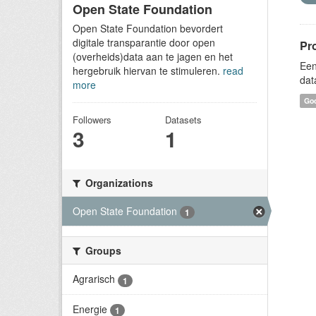
Open State Foundation
Open State Foundation bevordert
digitale transparantie door open
Pr
(overheids)data aan te jagen en het
Een
hergebruik hiervan te stimuleren.
read
dat
more
Goo
Followers
Datasets
3
1
Organizations
Open State Foundation
1
Groups
Agrarisch
1
Energie
1