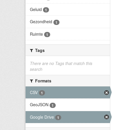
Geluid
1
Gezondheid
1
Ruimte
1
Tags
There are no Tags that match this
search
Formats
CSV
1
GeoJSON
1
Google Drive
1