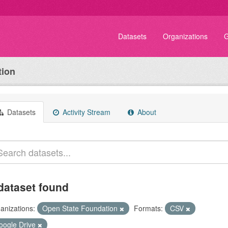
Datasets
Organizations
G
tion
Datasets
Activity Stream
About
dataset found
anizations:
Open State Foundation
Formats:
CSV
oogle Drive