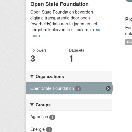
Open State Foundation
Open State Foundation bevordert
digitale transparantie door open
Pr
(overheids)data aan te jagen en het
Een
hergebruik hiervan te stimuleren.
read
dat
more
Goo
Followers
Datasets
3
1
Organizations
Open State Foundation
1
Groups
Agrarisch
1
Energie
1