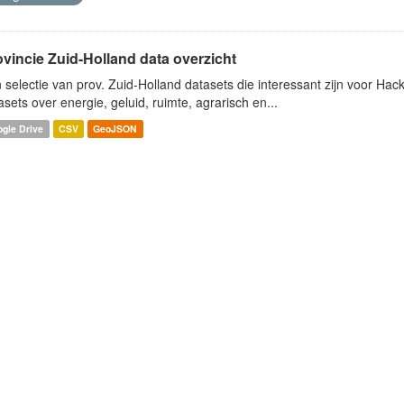
ovincie Zuid-Holland data overzicht
 selectie van prov. Zuid-Holland datasets die interessant zijn voor Hacki
asets over energie, geluid, ruimte, agrarisch en...
gle Drive
CSV
GeoJSON