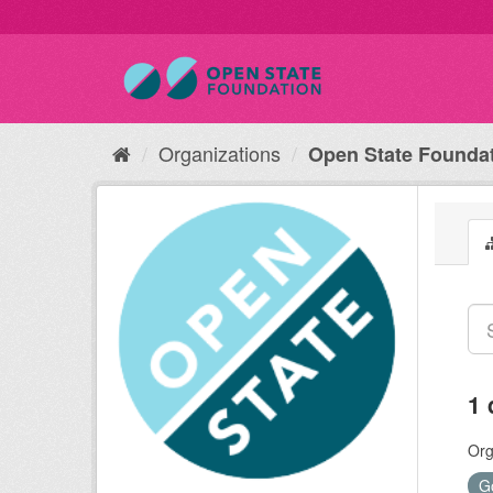
Organizations
Open State Founda
1 
Org
G