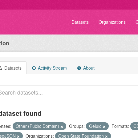
Datasets
Organizations
G
tion
Datasets
Activity Stream
About
dataset found
enses:
Other (Public Domain)
Groups:
Geluid
Formats:
C
eoJSON
Organizations:
Open State Foundation