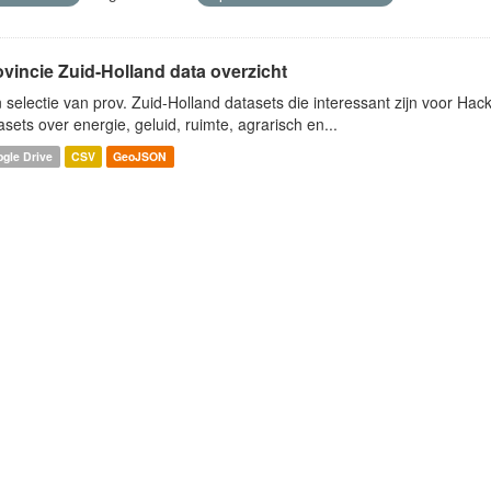
ovincie Zuid-Holland data overzicht
 selectie van prov. Zuid-Holland datasets die interessant zijn voor Hacki
asets over energie, geluid, ruimte, agrarisch en...
gle Drive
CSV
GeoJSON