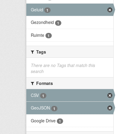
Geluid
1
Gezondheid
1
Ruimte
1
Tags
There are no Tags that match this
search
Formats
CSV
1
GeoJSON
1
Google Drive
1