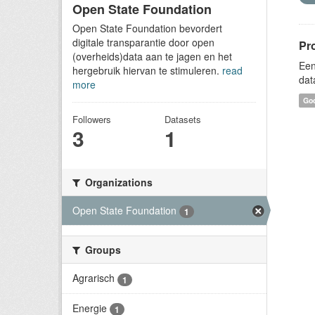
Open State Foundation
Open State Foundation bevordert
digitale transparantie door open
Pr
(overheids)data aan te jagen en het
Een
hergebruik hiervan te stimuleren.
read
dat
more
Goo
Followers
Datasets
3
1
Organizations
Open State Foundation
1
Groups
Agrarisch
1
Energie
1