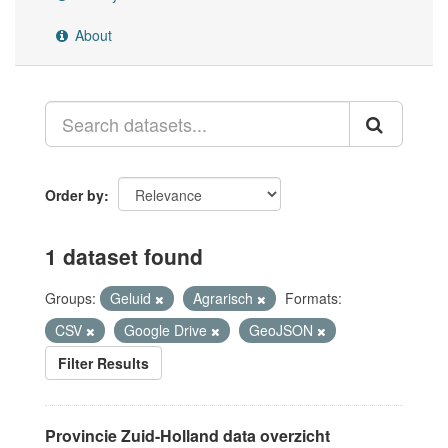
About
Order by
1 dataset found
Groups:
Geluid
Agrarisch
Formats:
CSV
Google Drive
GeoJSON
Filter Results
Provincie Zuid-Holland data overzicht