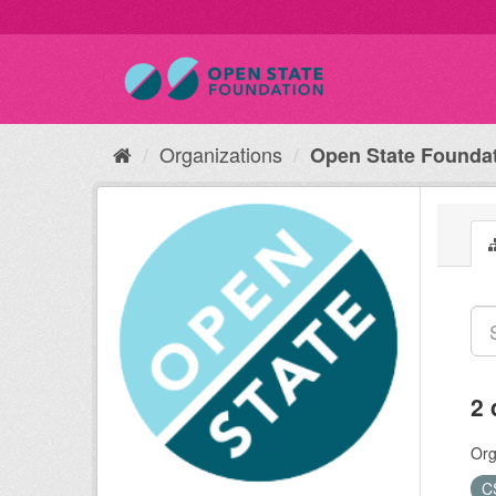
Organizations
Open State Founda
2 
Org
C