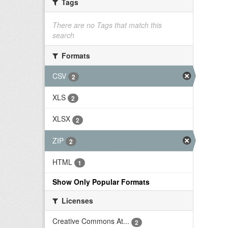
Tags
There are no Tags that match this
search
Formats
CSV
2
XLS
2
XLSX
2
ZIP
2
HTML
1
Show Only Popular Formats
Licenses
Creative Commons At...
2