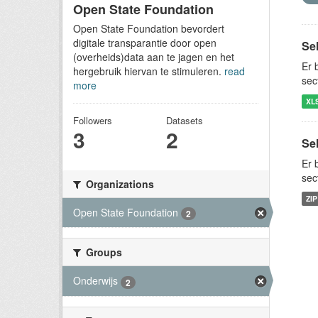
Open State Foundation
Open State Foundation bevordert
digitale transparantie door open
Sel
(overheids)data aan te jagen en het
Er 
hergebruik hiervan te stimuleren.
read
sec
more
XL
Followers
Datasets
3
2
Se
Er 
sec
Organizations
ZIP
Open State Foundation
2
Groups
Onderwijs
2