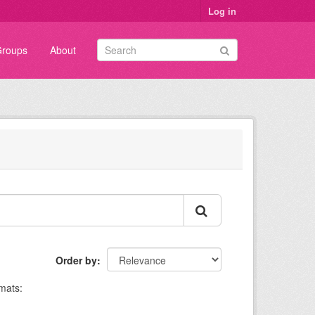
Log in
roups
About
Order by
mats: