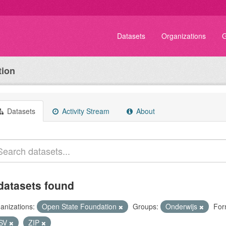
Datasets
Organizations
G
tion
Datasets
Activity Stream
About
datasets found
anizations:
Open State Foundation
Groups:
Onderwijs
For
SV
ZIP