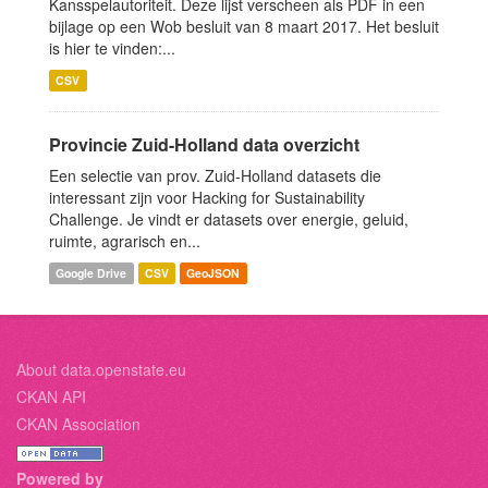
Kansspelautoriteit. Deze lijst verscheen als PDF in een
bijlage op een Wob besluit van 8 maart 2017. Het besluit
is hier te vinden:...
CSV
Provincie Zuid-Holland data overzicht
Een selectie van prov. Zuid-Holland datasets die
interessant zijn voor Hacking for Sustainability
Challenge. Je vindt er datasets over energie, geluid,
ruimte, agrarisch en...
Google Drive
CSV
GeoJSON
About data.openstate.eu
CKAN API
CKAN Association
Powered by