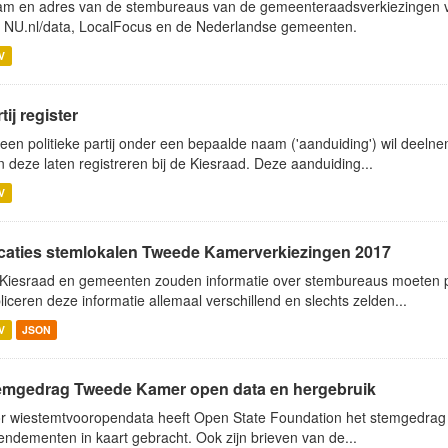
m en adres van de stembureaus van de gemeenteraadsverkiezingen v
 NU.nl/data, LocalFocus en de Nederlandse gemeenten.
V
tij register
 een politieke partij onder een bepaalde naam ('aanduiding') wil dee
 deze laten registreren bij de Kiesraad. Deze aanduiding...
V
caties stemlokalen Tweede Kamerverkiezingen 2017
Kiesraad en gemeenten zouden informatie over stembureaus moeten p
liceren deze informatie allemaal verschillend en slechts zelden...
V
JSON
emgedrag Tweede Kamer open data en hergebruik
r wiestemtvooropendata heeft Open State Foundation het stemgedrag v
ndementen in kaart gebracht. Ook zijn brieven van de...