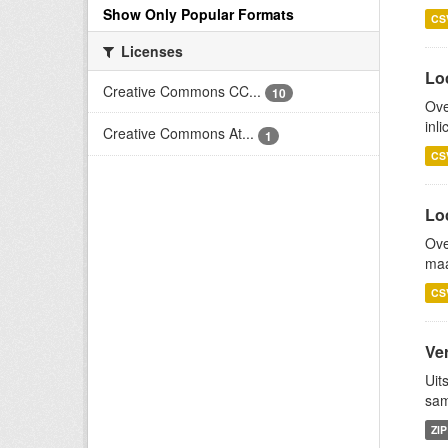
Show Only Popular Formats
CS
Licenses
Loc
Creative Commons CC...
10
Ove
inl
Creative Commons At...
1
CS
Lo
Ove
maa
CS
Ve
Uit
sam
ZIP