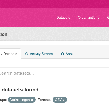
Datasets
Organizations
G
tion
Datasets
Activity Stream
About
 datasets found
ups:
Verkiezingen
Formats:
CSV