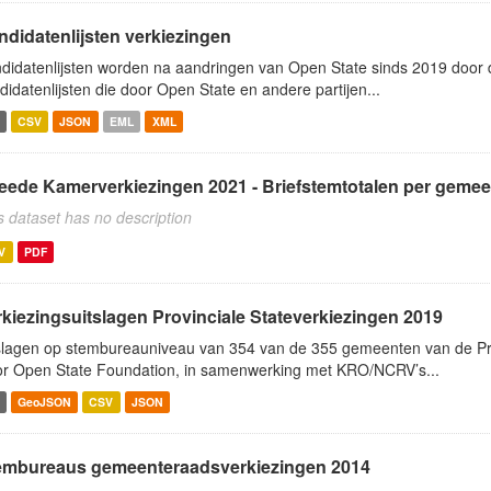
ndidatenlijsten verkiezingen
didatenlijsten worden na aandringen van Open State sinds 2019 door de
didatenlijsten die door Open State en andere partijen...
CSV
JSON
EML
XML
eede Kamerverkiezingen 2021 - Briefstemtotalen per gemee
s dataset has no description
V
PDF
rkiezingsuitslagen Provinciale Stateverkiezingen 2019
slagen op stembureauniveau van 354 van de 355 gemeenten van de Pro
r Open State Foundation, in samenwerking met KRO/NCRV’s...
GeoJSON
CSV
JSON
embureaus gemeenteraadsverkiezingen 2014