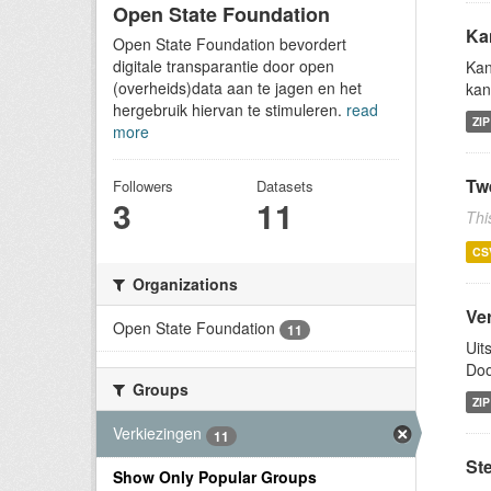
Open State Foundation
Ka
Open State Foundation bevordert
digitale transparantie door open
Kan
(overheids)data aan te jagen en het
kan
hergebruik hiervan te stimuleren.
read
ZIP
more
Tw
Followers
Datasets
3
11
Thi
CS
Organizations
Ve
Open State Foundation
11
Uit
Doo
Groups
ZIP
Verkiezingen
11
St
Show Only Popular Groups