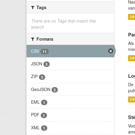
Naa
Tags
van
CS
There are no Tags that match this
search
Par
Formats
Als
men
CSV
11
CS
JSON
3
Lo
ZIP
3
De 
GeoJSON
2
pub
CS
EML
1
PDF
1
St
Voo
XML
1
ame