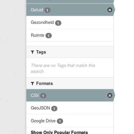
Geluid
1
Gezondheid
1
Ruimte
1
Tags
There are no Tags that match this
search
Formats
CSV
1
GeoJSON
1
Google Drive
1
Show Only Popular Formats