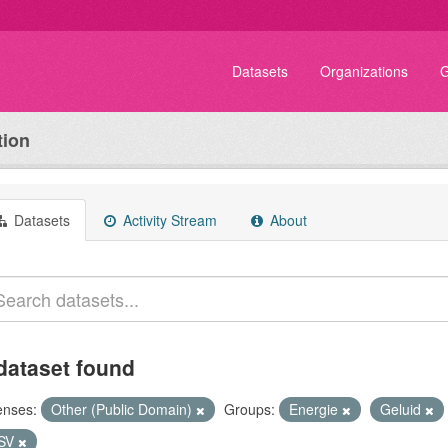
Datasets
Organizations
G
tion
Datasets
Activity Stream
About
dataset found
enses:
Other (Public Domain)
Groups:
Energie
Geluid
SV