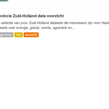
ovincie Zuid-Holland data overzicht
 selectie van prov. Zuid-Holland datasets die interessant zijn voor Hacki
asets over energie, geluid, ruimte, agrarisch en...
gle Drive
CSV
GeoJSON