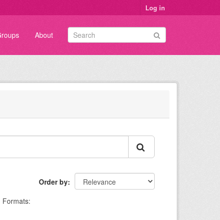
Log in
roups
About
Order by
Formats: