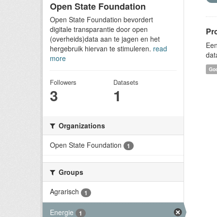
Open State Foundation
Open State Foundation bevordert
digitale transparantie door open
Pr
(overheids)data aan te jagen en het
Een
hergebruik hiervan te stimuleren.
read
dat
more
Goo
Followers
Datasets
3
1
Organizations
Open State Foundation
1
Groups
Agrarisch
1
Energie
1