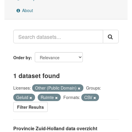
About
Order by
1 dataset found
Licenses:
Other (Public Domain)
Groups:
Geluid
Ruimte
Formats:
CSV
Filter Results
Provincie Zuid-Holland data overzicht