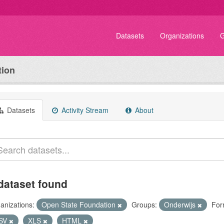
Datasets
Organizations
G
tion
Datasets
Activity Stream
About
dataset found
anizations:
Open State Foundation
Groups:
Onderwijs
For
SV
XLS
HTML