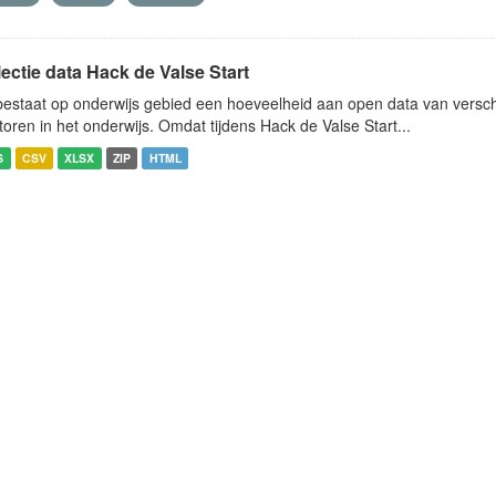
ectie data Hack de Valse Start
bestaat op onderwijs gebied een hoeveelheid aan open data van verschi
toren in het onderwijs. Omdat tijdens Hack de Valse Start...
S
CSV
XLSX
ZIP
HTML