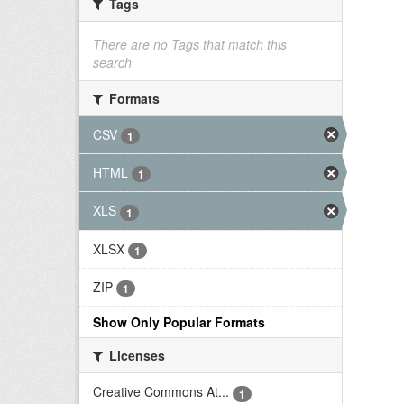
Tags
There are no Tags that match this
search
Formats
CSV
1
HTML
1
XLS
1
XLSX
1
ZIP
1
Show Only Popular Formats
Licenses
Creative Commons At...
1