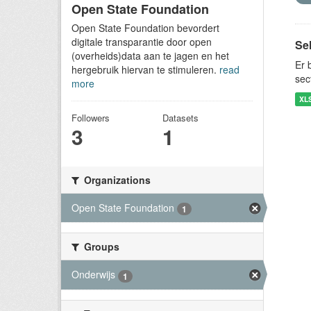
Open State Foundation
Open State Foundation bevordert
digitale transparantie door open
Sel
(overheids)data aan te jagen en het
Er 
hergebruik hiervan te stimuleren.
read
sec
more
XL
Followers
Datasets
3
1
Organizations
Open State Foundation
1
Groups
Onderwijs
1