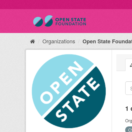
Organizations
Open State Founda
1 
Org
C