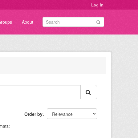
Log in
roups
About
Order by
mats: