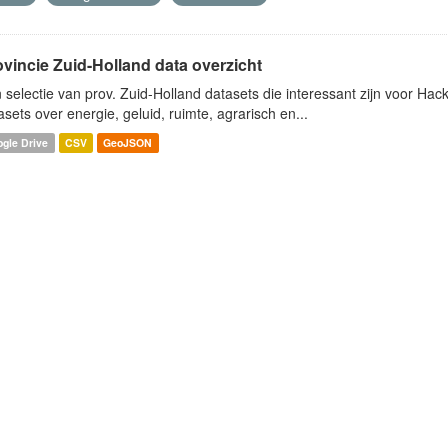
ovincie Zuid-Holland data overzicht
 selectie van prov. Zuid-Holland datasets die interessant zijn voor Hacki
asets over energie, geluid, ruimte, agrarisch en...
gle Drive
CSV
GeoJSON