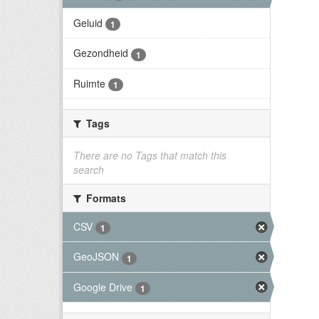
Geluid
1
Gezondheid
1
Ruimte
1
Tags
There are no Tags that match this
search
Formats
CSV
1
GeoJSON
1
Google Drive
1