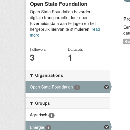
Open State Foundation
Open State Foundation bevordert
digitale transparantie door open
Pr
(overheids)data aan te jagen en het
Een
hergebruik hiervan te stimuleren.
read
dat
more
Goo
Followers
Datasets
3
1
Organizations
Open State Foundation
1
Groups
Agrarisch
1
Energie
1