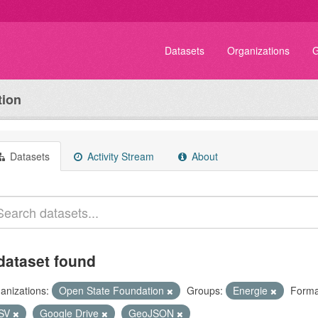
Datasets
Organizations
G
tion
Datasets
Activity Stream
About
dataset found
anizations:
Open State Foundation
Groups:
Energie
Forma
SV
Google Drive
GeoJSON