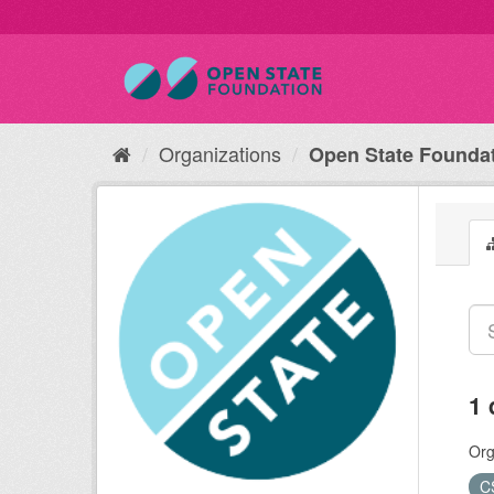
Organizations
Open State Founda
1 
Org
C