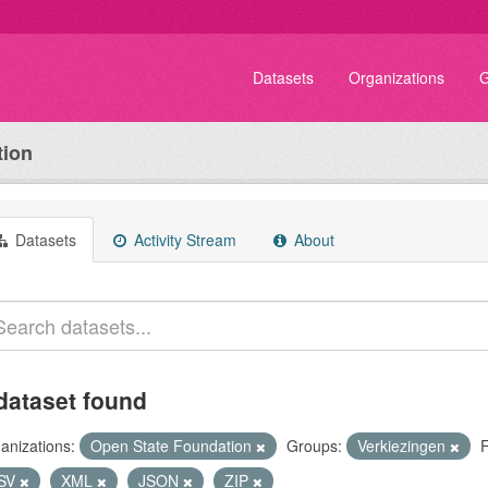
Datasets
Organizations
G
tion
Datasets
Activity Stream
About
dataset found
anizations:
Open State Foundation
Groups:
Verkiezingen
SV
XML
JSON
ZIP