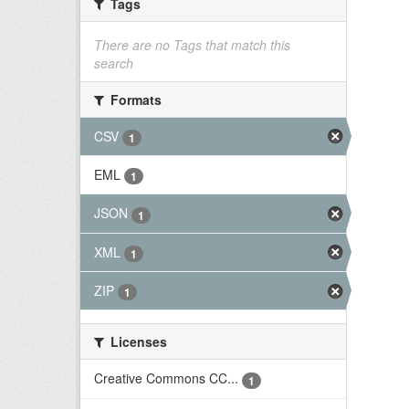
Tags
There are no Tags that match this
search
Formats
CSV
1
EML
1
JSON
1
XML
1
ZIP
1
Licenses
Creative Commons CC...
1