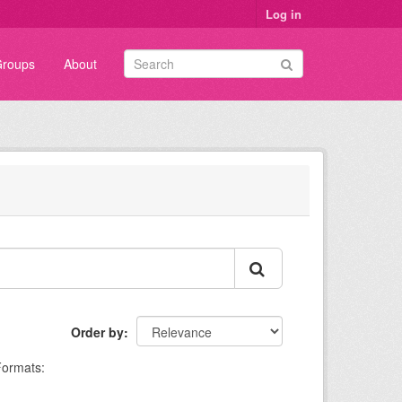
Log in
roups
About
Order by
Formats: