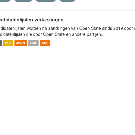
ndidatenlijsten verkiezingen
didatenlijsten worden na aandringen van Open State sinds 2019 door de
didatenlijsten die door Open State en andere partijen...
CSV
JSON
EML
XML