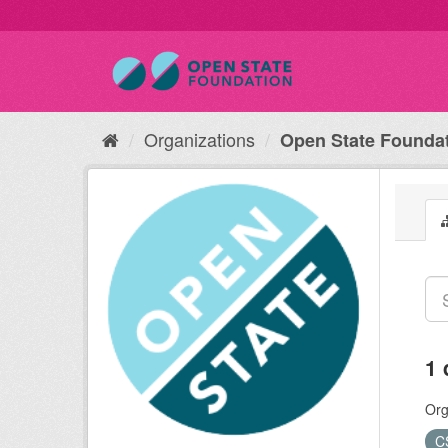
Organizations
Open State Founda
1 
Org
C