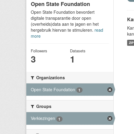
Open State Foundation
Open State Foundation bevordert
digitale transparantie door open
Ka
(overheids)data aan te jagen en het
Kan
hergebruik hiervan te stimuleren.
read
kan
more
ZIP
Followers
Datasets
3
1
Organizations
Open State Foundation
1
Groups
Verkiezingen
1